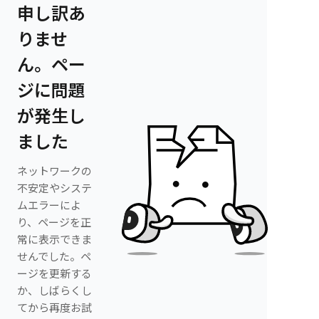
申し訳あ
りませ
ん。ペー
ジに問題
が発生し
ました
ネットワークの
不安定やシステ
ムエラーによ
り、ページを正
常に表示できま
せんでした。ペ
ージを更新する
か、しばらくし
てから再度お試