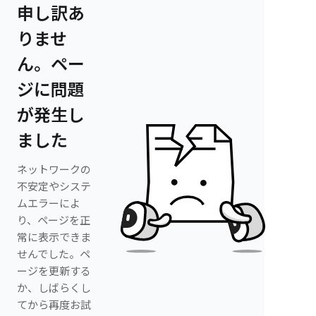
申し訳あ
りませ
ん。ペー
ジに問題
が発生し
ました
ネットワークの
不安定やシステ
ムエラーによ
り、ページを正
常に表示できま
せんでした。ペ
ージを更新する
か、しばらくし
てから再度お試