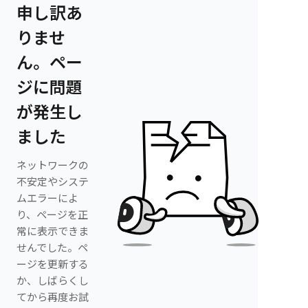
申し訳あ
りませ
ん。ペー
ジに問題
が発生し
ました
ネットワークの
不安定やシステ
ムエラーによ
り、ページを正
常に表示できま
せんでした。ペ
ージを更新する
か、しばらくし
てから再度お試