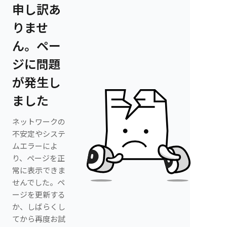
申し訳あ
りませ
ん。ペー
ジに問題
が発生し
ました
ネットワークの
不安定やシステ
ムエラーによ
り、ページを正
常に表示できま
せんでした。ペ
ージを更新する
か、しばらくし
てから再度お試