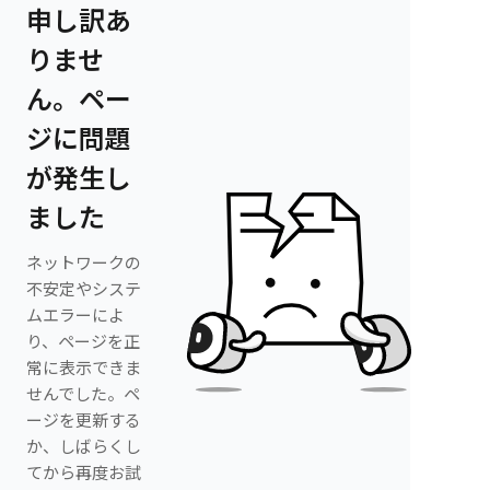
申し訳あ
りませ
ん。ペー
ジに問題
が発生し
ました
ネットワークの
不安定やシステ
ムエラーによ
り、ページを正
常に表示できま
せんでした。ペ
ージを更新する
か、しばらくし
てから再度お試