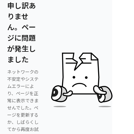
申し訳あ
りませ
ん。ペー
ジに問題
が発生し
ました
ネットワークの
不安定やシステ
ムエラーによ
り、ページを正
常に表示できま
せんでした。ペ
ージを更新する
か、しばらくし
てから再度お試