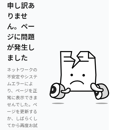
申し訳あ
りませ
ん。ペー
ジに問題
が発生し
ました
ネットワークの
不安定やシステ
ムエラーによ
り、ページを正
常に表示できま
せんでした。ペ
ージを更新する
か、しばらくし
てから再度お試