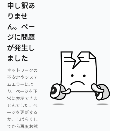
申し訳あ
りませ
ん。ペー
ジに問題
が発生し
ました
ネットワークの
不安定やシステ
ムエラーによ
り、ページを正
常に表示できま
せんでした。ペ
ージを更新する
か、しばらくし
てから再度お試