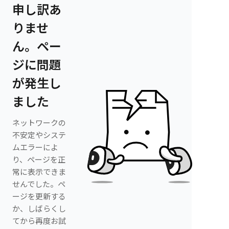
申し訳あ
りませ
ん。ペー
ジに問題
が発生し
ました
ネットワークの
不安定やシステ
ムエラーによ
り、ページを正
常に表示できま
せんでした。ペ
ージを更新する
か、しばらくし
てから再度お試