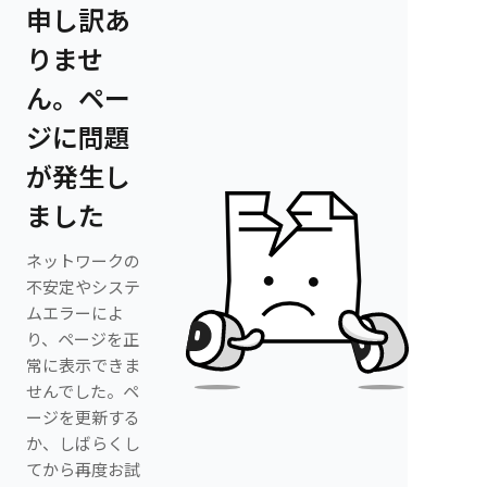
申し訳あ
りませ
ん。ペー
ジに問題
が発生し
ました
ネットワークの
不安定やシステ
ムエラーによ
り、ページを正
常に表示できま
せんでした。ペ
ージを更新する
か、しばらくし
てから再度お試