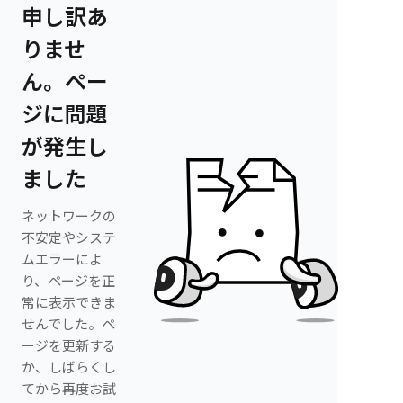
申し訳あ
りませ
ん。ペー
ジに問題
が発生し
ました
ネットワークの
不安定やシステ
ムエラーによ
り、ページを正
常に表示できま
せんでした。ペ
ージを更新する
か、しばらくし
てから再度お試