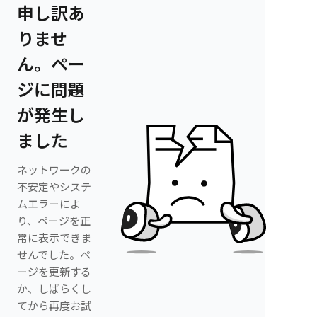
申し訳あ
りませ
ん。ペー
ジに問題
が発生し
ました
ネットワークの
不安定やシステ
ムエラーによ
り、ページを正
常に表示できま
せんでした。ペ
ージを更新する
か、しばらくし
てから再度お試