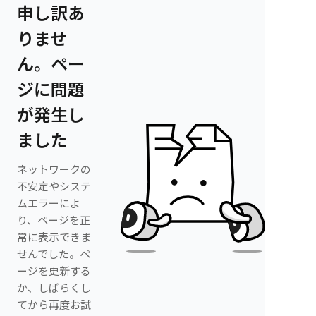
申し訳あ
りませ
ん。ペー
ジに問題
が発生し
ました
ネットワークの
不安定やシステ
ムエラーによ
り、ページを正
常に表示できま
せんでした。ペ
ージを更新する
か、しばらくし
てから再度お試