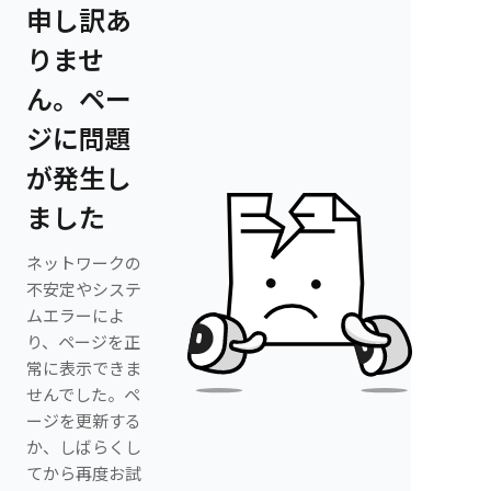
申し訳あ
りませ
ん。ペー
ジに問題
が発生し
ました
ネットワークの
不安定やシステ
ムエラーによ
り、ページを正
常に表示できま
せんでした。ペ
ージを更新する
か、しばらくし
てから再度お試