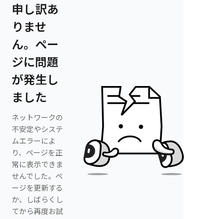
申し訳あ
りませ
ん。ペー
ジに問題
が発生し
ました
ネットワークの
不安定やシステ
ムエラーによ
り、ページを正
常に表示できま
せんでした。ペ
ージを更新する
か、しばらくし
てから再度お試