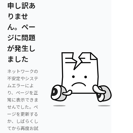
申し訳あ
りませ
ん。ペー
ジに問題
が発生し
ました
ネットワークの
不安定やシステ
ムエラーによ
り、ページを正
常に表示できま
せんでした。ペ
ージを更新する
か、しばらくし
てから再度お試