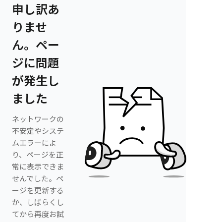
申し訳あ
りませ
ん。ペー
ジに問題
が発生し
ました
ネットワークの
不安定やシステ
ムエラーによ
り、ページを正
常に表示できま
せんでした。ペ
ージを更新する
か、しばらくし
てから再度お試