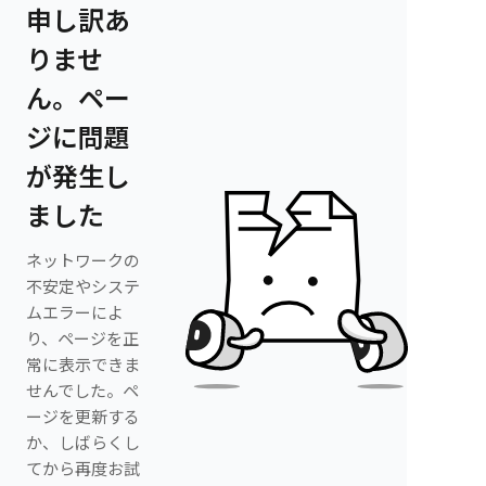
申し訳あ
りませ
ん。ペー
ジに問題
が発生し
ました
ネットワークの
不安定やシステ
ムエラーによ
り、ページを正
常に表示できま
せんでした。ペ
ージを更新する
か、しばらくし
てから再度お試