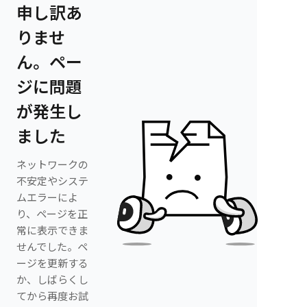
申し訳あ
りませ
ん。ペー
ジに問題
が発生し
ました
ネットワークの
不安定やシステ
ムエラーによ
り、ページを正
常に表示できま
せんでした。ペ
ージを更新する
か、しばらくし
てから再度お試