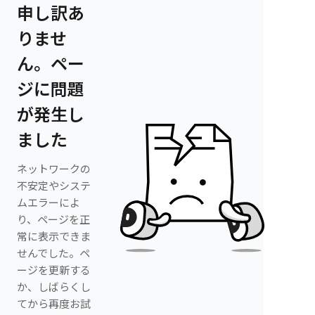
申し訳あ
りませ
ん。ペー
ジに問題
が発生し
ました
ネットワークの
不安定やシステ
ムエラーによ
り、ページを正
常に表示できま
せんでした。ペ
ージを更新する
か、しばらくし
てから再度お試