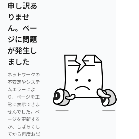
申し訳あ
りませ
ん。ペー
ジに問題
が発生し
ました
ネットワークの
不安定やシステ
ムエラーによ
り、ページを正
常に表示できま
せんでした。ペ
ージを更新する
か、しばらくし
てから再度お試