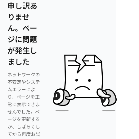
申し訳あ
りませ
ん。ペー
ジに問題
が発生し
ました
ネットワークの
不安定やシステ
ムエラーによ
り、ページを正
常に表示できま
せんでした。ペ
ージを更新する
か、しばらくし
てから再度お試