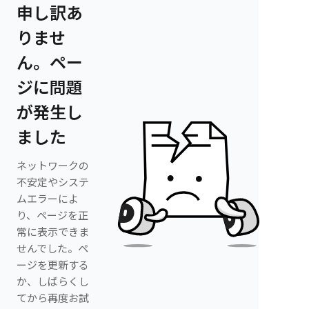
申し訳あ
りませ
ん。ペー
ジに問題
が発生し
ました
ネットワークの
不安定やシステ
ムエラーによ
り、ページを正
常に表示できま
せんでした。ペ
ージを更新する
か、しばらくし
てから再度お試