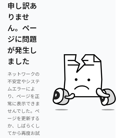
申し訳あ
りませ
ん。ペー
ジに問題
が発生し
ました
ネットワークの
不安定やシステ
ムエラーによ
り、ページを正
常に表示できま
せんでした。ペ
ージを更新する
か、しばらくし
てから再度お試