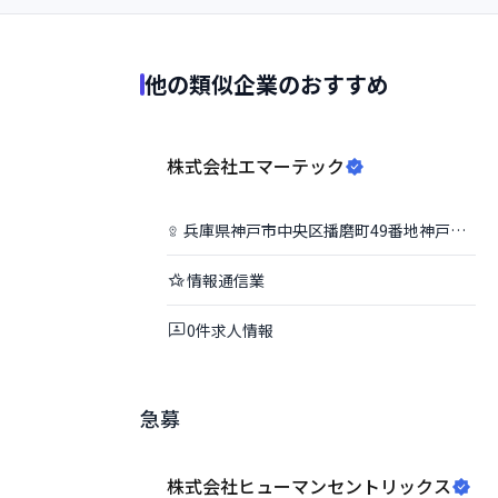
他の類似企業のおすすめ
株式会社エマーテック
兵庫県
神戸市中央区
播磨町49番地神戸旧居留地平和ビル9F
情報通信業
0
件
求人情報
急募
株式会社ヒューマンセントリックス