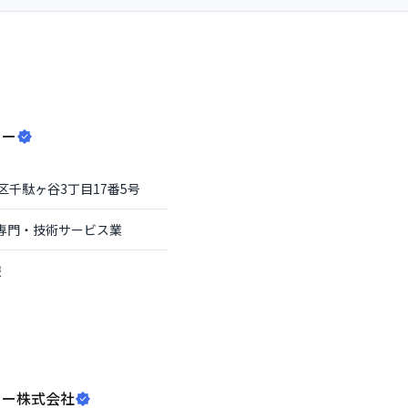
ター
区
千駄ヶ谷3丁目17番5号
専門・技術サービス業
報
ィー株式会社