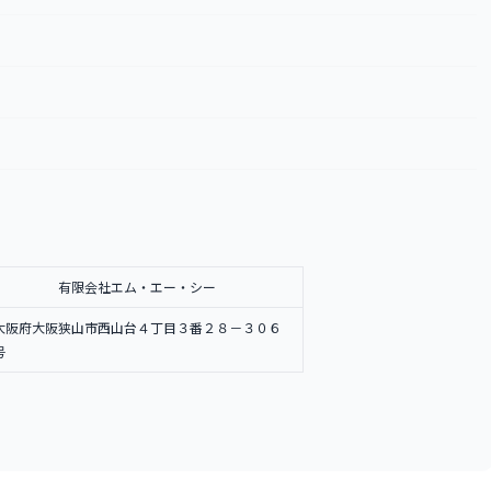
有限会社エム・エー・シー
大阪府大阪狭山市西山台４丁目３番２８－３０６
号