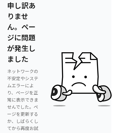
申し訳あ
りませ
ん。ペー
ジに問題
が発生し
ました
ネットワークの
不安定やシステ
ムエラーによ
り、ページを正
常に表示できま
せんでした。ペ
ージを更新する
か、しばらくし
てから再度お試