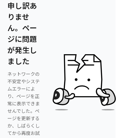
申し訳あ
りませ
ん。ペー
ジに問題
が発生し
ました
ネットワークの
不安定やシステ
ムエラーによ
り、ページを正
常に表示できま
せんでした。ペ
ージを更新する
か、しばらくし
てから再度お試