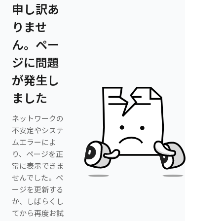
申し訳あ
りませ
ん。ペー
ジに問題
が発生し
ました
ネットワークの
不安定やシステ
ムエラーによ
り、ページを正
常に表示できま
せんでした。ペ
ージを更新する
か、しばらくし
てから再度お試