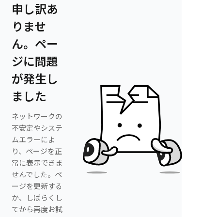
申し訳あ
りませ
ん。ペー
ジに問題
が発生し
ました
ネットワークの
不安定やシステ
ムエラーによ
り、ページを正
常に表示できま
せんでした。ペ
ージを更新する
か、しばらくし
てから再度お試