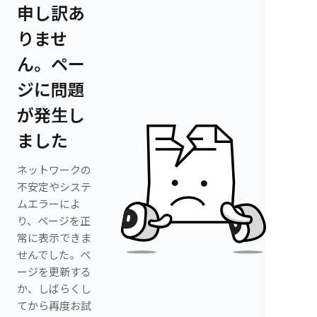
申し訳あ
りませ
ん。ペー
ジに問題
が発生し
ました
ネットワークの
不安定やシステ
ムエラーによ
り、ページを正
常に表示できま
せんでした。ペ
ージを更新する
か、しばらくし
てから再度お試