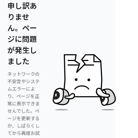
申し訳あ
りませ
ん。ペー
ジに問題
が発生し
ました
ネットワークの
不安定やシステ
ムエラーによ
り、ページを正
常に表示できま
せんでした。ペ
ージを更新する
か、しばらくし
てから再度お試