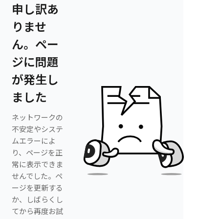
申し訳あ
りませ
ん。ペー
ジに問題
が発生し
ました
ネットワークの
不安定やシステ
ムエラーによ
り、ページを正
常に表示できま
せんでした。ペ
ージを更新する
か、しばらくし
てから再度お試