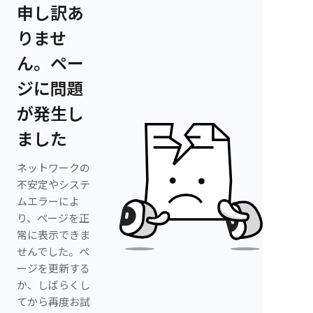
申し訳あ
りませ
ん。ペー
ジに問題
が発生し
ました
ネットワークの
不安定やシステ
ムエラーによ
り、ページを正
常に表示できま
せんでした。ペ
ージを更新する
か、しばらくし
てから再度お試