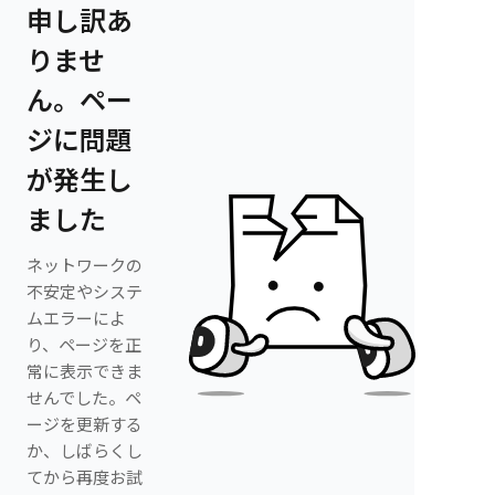
申し訳あ
りませ
ん。ペー
ジに問題
が発生し
ました
ネットワークの
不安定やシステ
ムエラーによ
り、ページを正
常に表示できま
せんでした。ペ
ージを更新する
か、しばらくし
てから再度お試