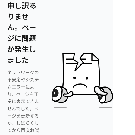
申し訳あ
りませ
ん。ペー
ジに問題
が発生し
ました
ネットワークの
不安定やシステ
ムエラーによ
り、ページを正
常に表示できま
せんでした。ペ
ージを更新する
か、しばらくし
てから再度お試