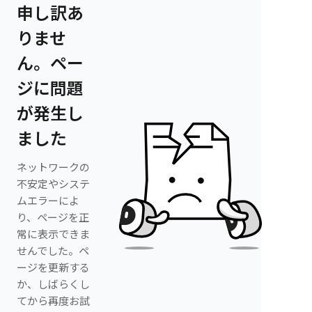
申し訳あ
りませ
ん。ペー
ジに問題
が発生し
ました
ネットワークの
不安定やシステ
ムエラーによ
り、ページを正
常に表示できま
せんでした。ペ
ージを更新する
か、しばらくし
てから再度お試