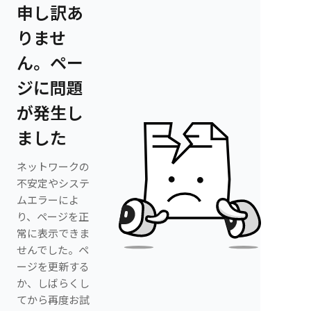
申し訳あ
りませ
ん。ペー
ジに問題
が発生し
ました
ネットワークの
不安定やシステ
ムエラーによ
り、ページを正
常に表示できま
せんでした。ペ
ージを更新する
か、しばらくし
てから再度お試