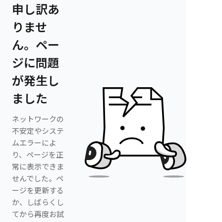
申し訳あ
りませ
ん。ペー
ジに問題
が発生し
ました
ネットワークの
不安定やシステ
ムエラーによ
り、ページを正
常に表示できま
せんでした。ペ
ージを更新する
か、しばらくし
てから再度お試