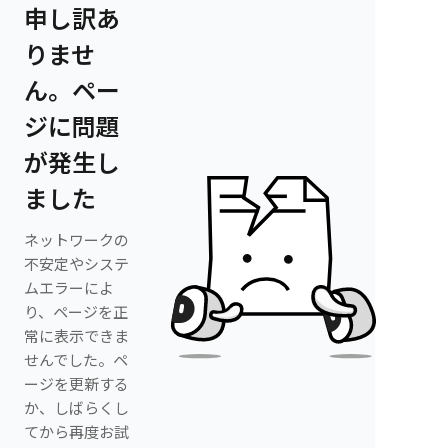
申し訳あ
りませ
ん。ペー
ジに問題
が発生し
ました
ネットワークの
不安定やシステ
ムエラーによ
り、ページを正
常に表示できま
せんでした。ペ
ージを更新する
か、しばらくし
てから再度お試