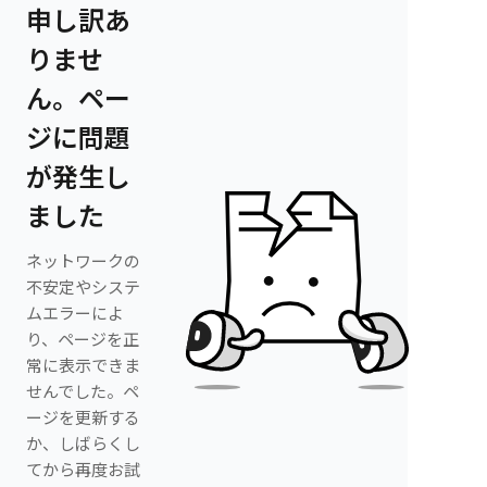
申し訳あ
りませ
ん。ペー
ジに問題
が発生し
ました
ネットワークの
不安定やシステ
ムエラーによ
り、ページを正
常に表示できま
せんでした。ペ
ージを更新する
か、しばらくし
てから再度お試