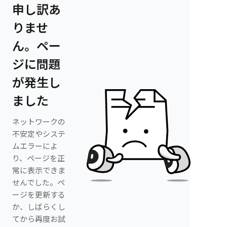
申し訳あ
りませ
ん。ペー
ジに問題
が発生し
ました
ネットワークの
不安定やシステ
ムエラーによ
り、ページを正
常に表示できま
せんでした。ペ
ージを更新する
か、しばらくし
てから再度お試