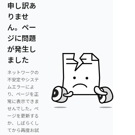
申し訳あ
りませ
ん。ペー
ジに問題
が発生し
ました
ネットワークの
不安定やシステ
ムエラーによ
り、ページを正
常に表示できま
せんでした。ペ
ージを更新する
か、しばらくし
てから再度お試