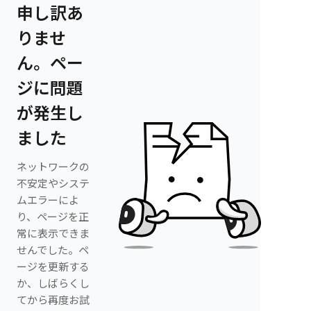
申し訳あ
りませ
ん。ペー
ジに問題
が発生し
ました
ネットワークの
不安定やシステ
ムエラーによ
り、ページを正
常に表示できま
せんでした。ペ
ージを更新する
か、しばらくし
てから再度お試