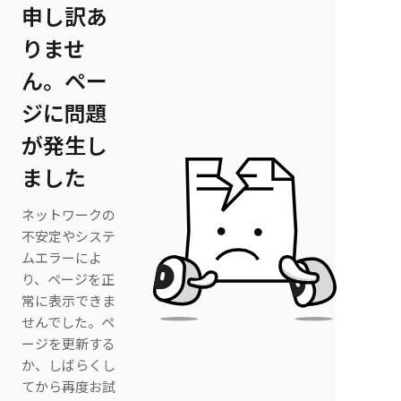
申し訳あ
りませ
ん。ペー
ジに問題
が発生し
ました
ネットワークの
不安定やシステ
ムエラーによ
り、ページを正
常に表示できま
せんでした。ペ
ージを更新する
か、しばらくし
てから再度お試