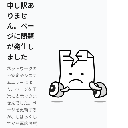
申し訳あ
りませ
ん。ペー
ジに問題
が発生し
ました
ネットワークの
不安定やシステ
ムエラーによ
り、ページを正
常に表示できま
せんでした。ペ
ージを更新する
か、しばらくし
てから再度お試