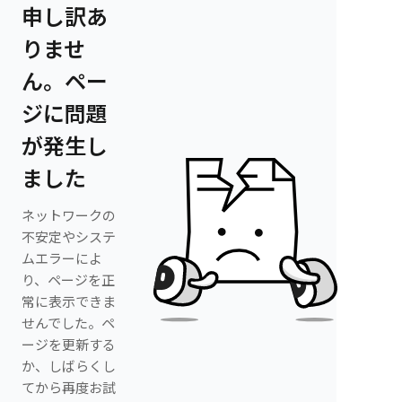
申し訳あ
りませ
ん。ペー
ジに問題
が発生し
ました
ネットワークの
不安定やシステ
ムエラーによ
り、ページを正
常に表示できま
せんでした。ペ
ージを更新する
か、しばらくし
てから再度お試