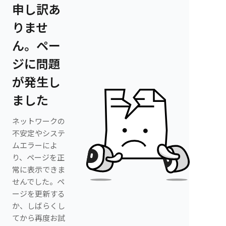
申し訳あ
りませ
ん。ペー
ジに問題
が発生し
ました
ネットワークの
不安定やシステ
ムエラーによ
り、ページを正
常に表示できま
せんでした。ペ
ージを更新する
か、しばらくし
てから再度お試