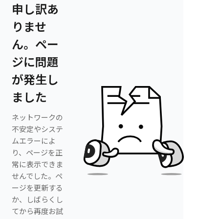
申し訳あ
りませ
ん。ペー
ジに問題
が発生し
ました
ネットワークの
不安定やシステ
ムエラーによ
り、ページを正
常に表示できま
せんでした。ペ
ージを更新する
か、しばらくし
てから再度お試