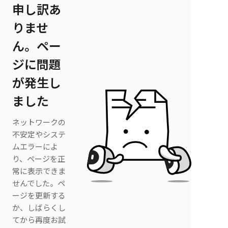
申し訳あ
りませ
ん。ペー
ジに問題
が発生し
ました
ネットワークの
不安定やシステ
ムエラーによ
り、ページを正
常に表示できま
せんでした。ペ
ージを更新する
か、しばらくし
てから再度お試