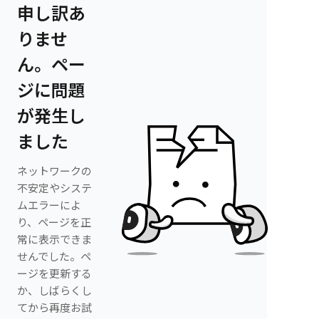
申し訳あ
りませ
ん。ペー
ジに問題
が発生し
ました
ネットワークの
不安定やシステ
ムエラーによ
り、ページを正
常に表示できま
せんでした。ペ
ージを更新する
か、しばらくし
てから再度お試